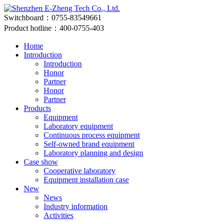
Switchboard：0755-83549661
Product hotline：400-0755-403
Home
Introduction
Introduction
Honor
Partner
Honor
Partner
Products
Equipment
Laboratory equipment
Continuous process equipment
Self-owned brand equipment
Laboratory planning and design
Case show
Cooperative laboratory
Equipment installation case
New
News
Industry information
Activities