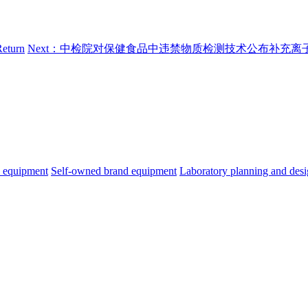
Return
Next：中检院对保健食品中违禁物质检测技术公布补充离子迁
s equipment
Self-owned brand equipment
Laboratory planning and des