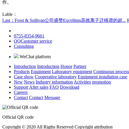
作。
Lable：
Last：Frost & Sullivan公司盛赞Excellims高效离子迁移谱的超...
0755-8354-9661
QQCustomer service
Consulting
WeChat platform
Introduction
Introduction
Honor
Partner
Products
Equipment
Laboratory equipment
Continuous proces
Case show
Cooperative laboratory
Equipment installation case
New
News
Industry information
Activities
promotion
Support
After sales
FAQ
Download
Careers
Contact
Contact
Message
Official QR code
Copyright © 2020 All Rigths Reserved Copyright attribution