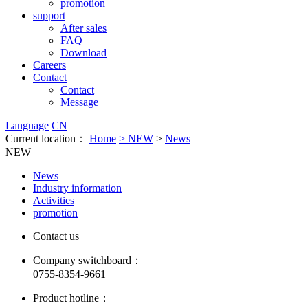
promotion
support
After sales
FAQ
Download
Careers
Contact
Contact
Message
Language
CN
Current location：
Home
>
NEW
>
News
NEW
News
Industry information
Activities
promotion
Contact us
Company switchboard：
0755-8354-9661
Product hotline：