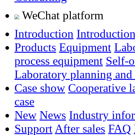
WeChat platform
Introduction
Introductio
Products
Equipment
Lab
process equipment
Self-
Laboratory planning and
Case show
Cooperative l
case
New
News
Industry info
Support
After sales
FAQ