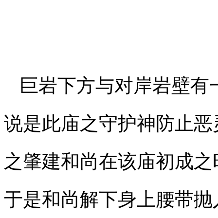
巨岩下方与对岸岩壁有
说是此庙之守护神防止恶
之肇建和尚在该庙初成之
于是和尚解下身上腰带抛