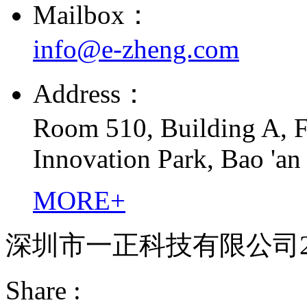
Mailbox：
info@e-zheng.com
Address：
Room 510, Building A, F
Innovation Park, Bao 'an
MORE+
深圳市一正科技有限公司2
Share :