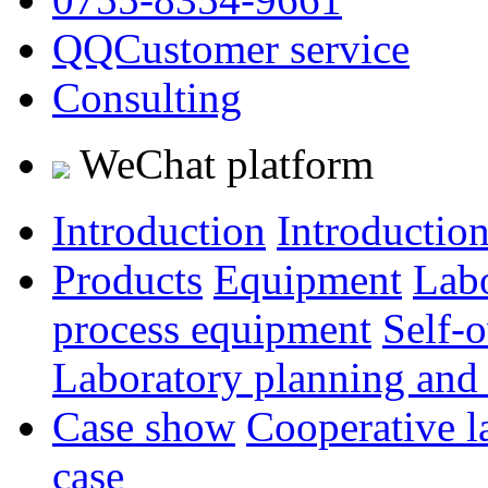
QQCustomer service
Consulting
WeChat platform
Introduction
Introductio
Products
Equipment
Lab
process equipment
Self-
Laboratory planning and
Case show
Cooperative l
case