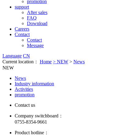
promotion
support
After sales
FAQ
Download
Careers
Contact
Contact
Message
Language
CN
Current location：
Home
>
NEW
>
News
NEW
News
Industry information
Activities
promotion
Contact us
Company switchboard：
0755-8354-9661
Product hotline：