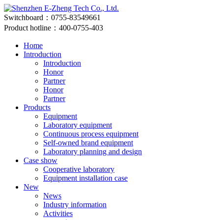
Switchboard：0755-83549661
Product hotline：400-0755-403
Home
Introduction
Introduction
Honor
Partner
Honor
Partner
Products
Equipment
Laboratory equipment
Continuous process equipment
Self-owned brand equipment
Laboratory planning and design
Case show
Cooperative laboratory
Equipment installation case
New
News
Industry information
Activities