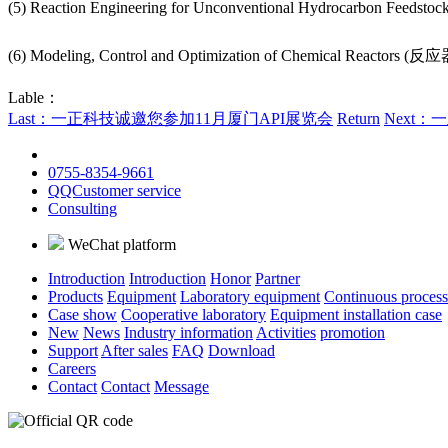
(5) Reaction Engineering for Unconventional Hydrocar
(
6) Modeling, Control and Optimization of Chemical Rea
Lable：
Last：一正科技诚邀您参加11月厦门API展览会
Return
Next
0755-8354-9661
QQCustomer service
Consulting
WeChat platform
Introduction
Introduction
Honor
Partner
Products
Equipment
Laboratory equipment
Continuous proces
Case show
Cooperative laboratory
Equipment installation case
New
News
Industry information
Activities
promotion
Support
After sales
FAQ
Download
Careers
Contact
Contact
Message