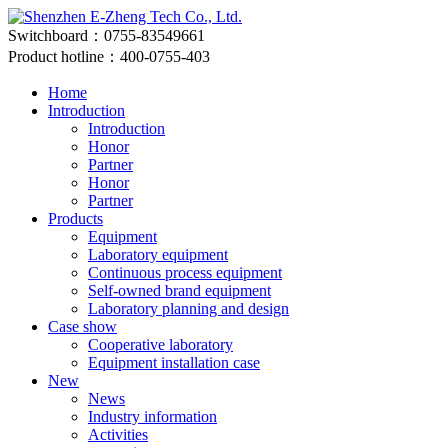
Switchboard：0755-83549661
Product hotline：400-0755-403
Home
Introduction
Introduction
Honor
Partner
Honor
Partner
Products
Equipment
Laboratory equipment
Continuous process equipment
Self-owned brand equipment
Laboratory planning and design
Case show
Cooperative laboratory
Equipment installation case
New
News
Industry information
Activities