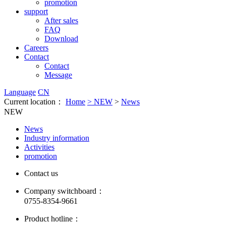
promotion
support
After sales
FAQ
Download
Careers
Contact
Contact
Message
Language
CN
Current location：
Home
>
NEW
>
News
NEW
News
Industry information
Activities
promotion
Contact us
Company switchboard：
0755-8354-9661
Product hotline：