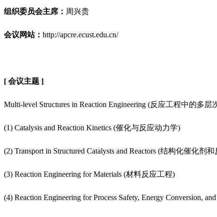
组织委员会主席：
周兴贵
会议网站：
http://apcre.ecust.edu.cn/
[ 会议主题 ]
Multi-level Structures in Reaction Engineering (反应
(1) Catalysis and Reaction Kinetics (催化与反应动力学)
(2) Transport in Structured Catalysts and Reactors (结
(3) Reaction Engineering for Materials (材料反应工程)
(4) Reaction Engineering for Process Safety, Energy Co