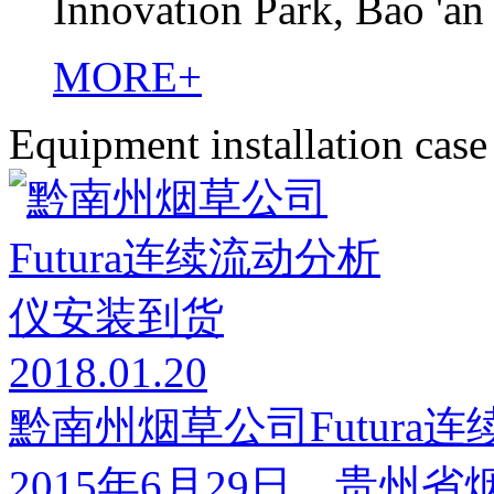
Innovation Park, Bao 'an
MORE+
Equipment installation case
2018.01.20
黔南州烟草公司Futura
2015年6月29日，贵