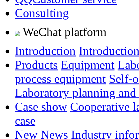
Consulting
WeChat platform
Introduction
Introductio
Products
Equipment
Lab
process equipment
Self-
Laboratory planning and
Case show
Cooperative l
case
New
News
Industry info