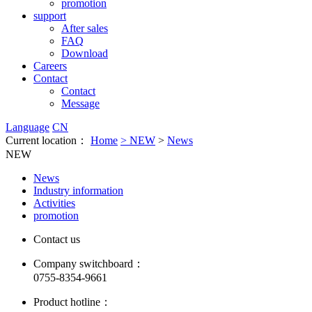
promotion
support
After sales
FAQ
Download
Careers
Contact
Contact
Message
Language
CN
Current location：
Home
>
NEW
>
News
NEW
News
Industry information
Activities
promotion
Contact us
Company switchboard：
0755-8354-9661
Product hotline：