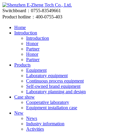
Switchboard：0755-83549661
Product hotline：400-0755-403
Home
Introduction
Introduction
Honor
Partner
Honor
Partner
Products
Equipment
Laboratory equipment
Continuous process equipment
Self-owned brand equipment
Laboratory planning and design
Case show
Cooperative laboratory
Equipment installation case
New
News
Industry information
Activities